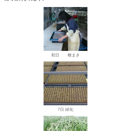
初日 種まき
7日 緑化