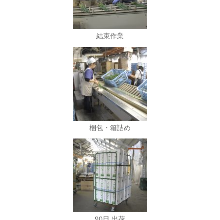
結束作業
梱包・箱詰め
90日 出荷