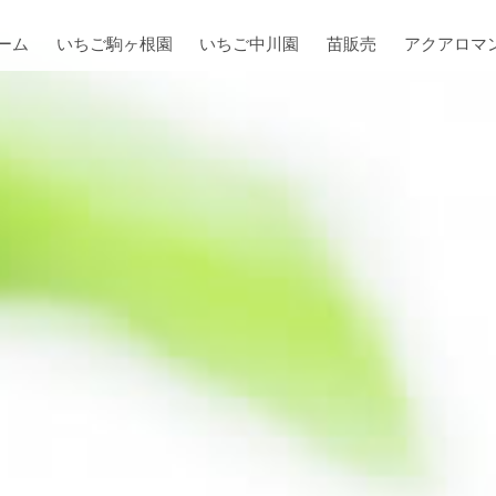
ーム
いちご駒ヶ根園
いちご中川園
苗販売
アクアロマ