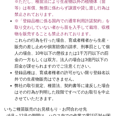
※ただし、種苗法により生産物以外の植物体（苗
等）は有償、無償に係わらず譲渡や貸し渡し行為は
禁止されております。
※「登録品種に係る国内での通常利用許諾契約」を
取り交わしていない者から苗を入手して栽培、収穫
物を販売することも禁止されております。
これらの行為を行った場合、育成者権者から生産・
販売の差し止めや損害賠償の請求、刑事罰として個
人の場合、10年以下の懲役または1千万円以下の罰
金の一方もしくは双方。法人の場合は3億円以下の
罰金が課せられますのでご注意ください。
登録品種は、育成者権者の許可がない限り登録名以
外での生産物販売はできません。
弊社の取引規定、種苗法、契約書等に違反した場合
はその行為が判明した段階ですべてのお取引を中止
させていただきます。
いちご種苗販売のお見積もり・お問合わせ先
（6月～12月の期間は、ハウス内での作業で電話応対が困